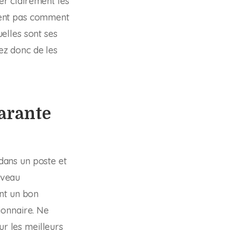
r clairement les
avent pas comment
uelles sont ses
uez donc de les
garante
dans un poste et
iveau
nt un bon
ionnaire. Ne
ur les meilleurs