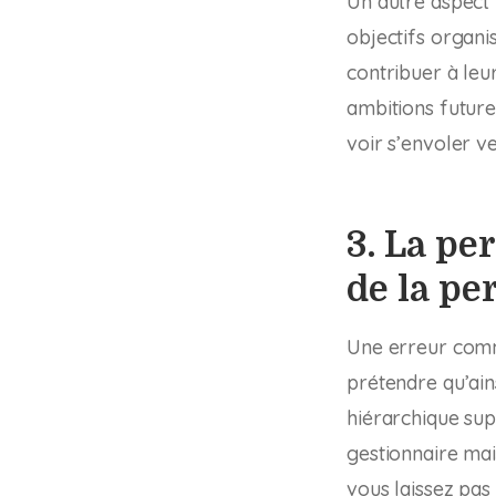
Un autre aspect
objectifs organi
contribuer à leur
ambitions futures
voir s’envoler ve
3. La pe
de la pe
Une erreur comm
prétendre qu’ains
hiérarchique sup
gestionnaire mai
vous laissez pas 