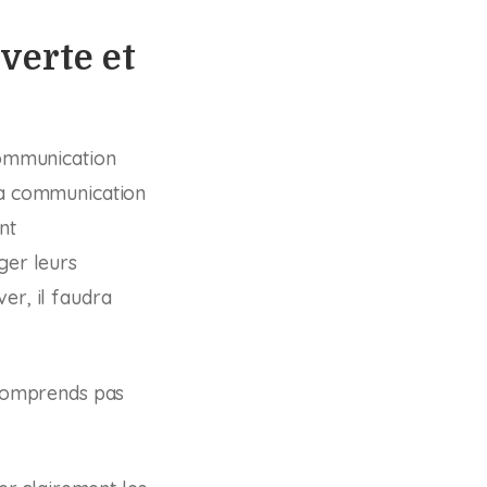
verte et
 communication
la communication
nt
ger leurs
er, il faudra
e comprends pas