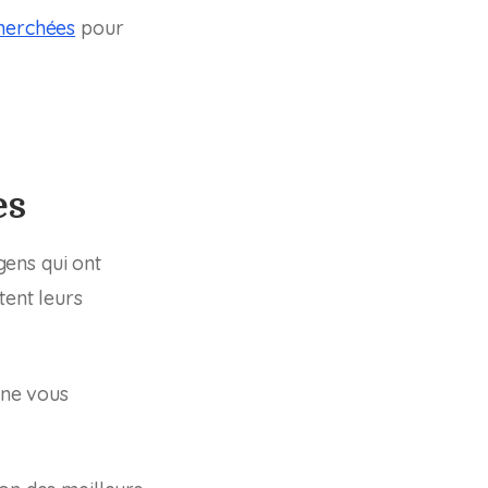
herchées
pour
es
gens qui ont
tent leurs
 ne vous