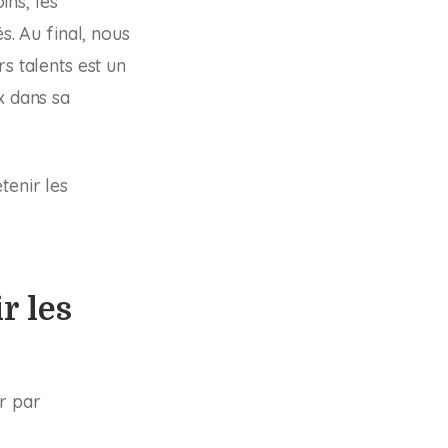
ns, les
s. Au final, nous
s talents est un
x dans sa
tenir les
r les
r par