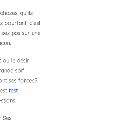
hoses, qu’ils
 pourtant, c’est
misez pas sur une
acun.
s ou le désir
grande soif
ont ses forces?
test
test
stions.
? Ses