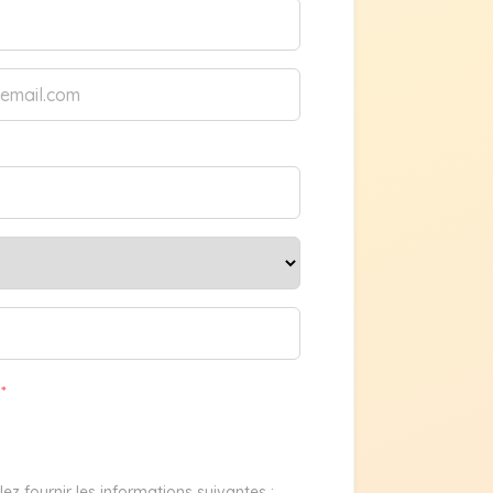
e
*
llez fournir les informations suivantes :