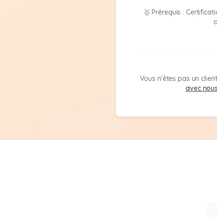
🥇 Prérequis : Certifica
d
Vous n'êtes pas un clie
avec nou