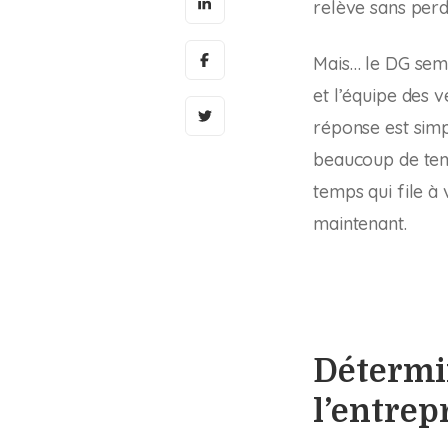
relève sans perdr
Mais… le DG semb
et l’équipe des 
réponse est simp
beaucoup de temp
temps qui file à 
maintenant.
Détermin
l’entrep