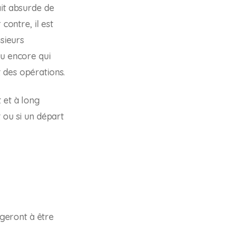
ait absurde de
contre, il est
usieurs
ou encore qui
 des opérations.
 et à long
 ou si un départ
geront à être