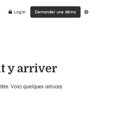
Log In
Demander une démo
t y arriver
 tête. Voici quelques astuces