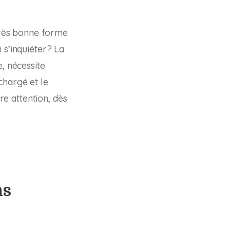
 très bonne forme
 s’inquiéter? La
, nécessite
chargé et le
re attention, dès
ns