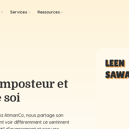
Services
Ressources
LEEN
SAWA
imposteur et
 soi
hez AtmanCo, nous partage son
nt voir différemment ce sentiment