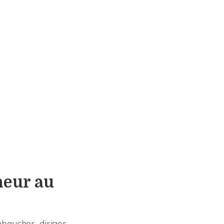
heur au
mbaucher, diriger