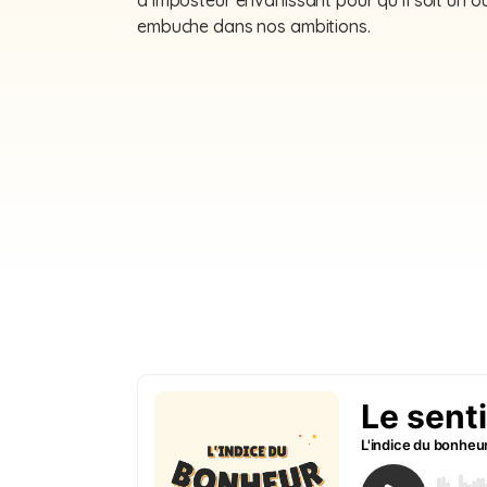
d’imposteur envahissant pour qu’il soit un 
embuche dans nos ambitions.