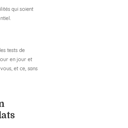
ités qui soient
tiel.
es tests de
our en jour et
vous, et ce, sans
on
dats