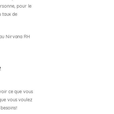
ersonne, pour le
u taux de
 au Nirvana RH
e
voir ce que vous
que vous voulez
 besoins!