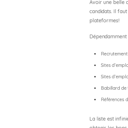
Avoir une belle 
candidats. Il fau
plateformes!
Dépendamment de
Recrutement 
Sites d’emplo
Sites d’emplo
Babillard de 
Références d
La liste est inf
obtenir les bons