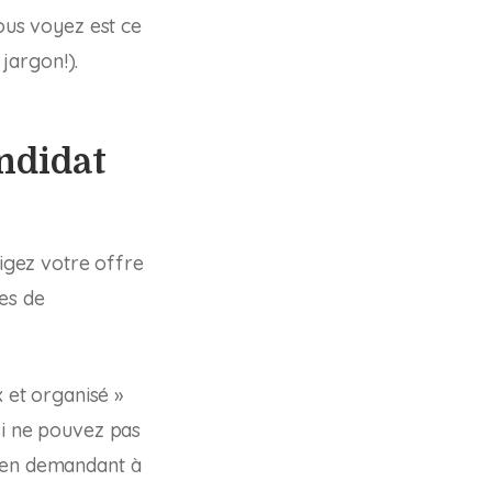
vous voyez est ce
 jargon!).
ndidat
igez votre offre
es de
x et organisé »
si ne pouvez pas
V en demandant à