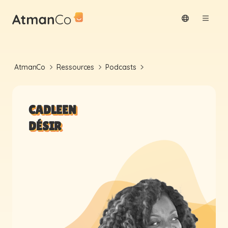
AtmanCo
Ressources
Podcasts
CADLEEN
DÉSIR