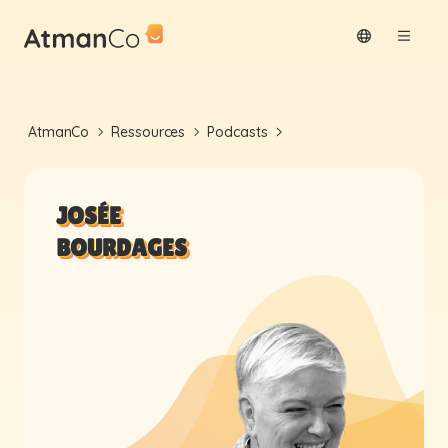
AtmanCo
Ressources
Podcasts
JOSÉE
BOURDAGES